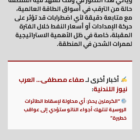
ويأتي هذا التطور في وقت تشهد فيه المنطقة
حالة من الترقب في أسواق الطاقة العالمية،
مع متابعة دقيقة لأي اضطرابات قد تؤثر على
حركة الإمدادات أو أسعار النفط خلال الفترة
المقبلة، خاصة في ظل الأهمية الاستراتيجية
لممرات الشحن في المنطقة.
أخبار أخرى لـ
صفاء مصطفى... العرب
نيوز اللندنية
:
“الكرملين يحذر: أي محاولة لإسقاط الطائرات
الروسية تنتهك أجواء الناتو ستؤدي إلى عواقب
خطيرة”