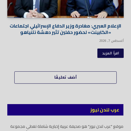
الإعلام العبري: مغادرة وزير الدفاع الإسرائيلي اجتماعات
«الكابينت» لحضور حفلين تثير دهشة نتنياهو
أغسطس 7, 2026
اقرأ المزيد
أضف تعليقًا
عرب لندن نيوز
موقع "عرب لندن نيوز" هو صحيفة عربية إخبارية شاملة تغطي مجموعة