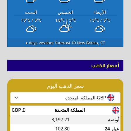
الأربعاء
الخميس
السبت
15
/ 5
16
/ 5
15
/ 5
°C
°C
°C
°C
°C
°C
10 days weather forecast ▸
New Britain, CT
أسعار الذهب