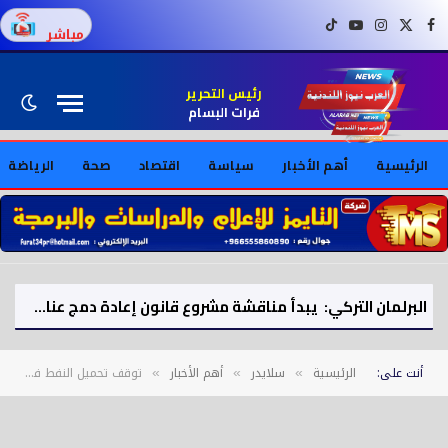
فيسبوك
X (Twitter)
إنستغرام
يوتيوب
تيك توك
مباشر
رئيس التحرير
فرات البسام
الرئيسية
أهم الأخبار
سياسة
اقتصاد
صحة
الرياضة
البرلمان التركي: يبدأ مناقشة مشروع قانون إعادة دمج عناصر «العمال الكردستاني» في الحياة المدنية
أنت على:
الرئيسية
سلايدر
أهم الأخبار
توقف تحميل النفط في محطة قرب مسقط بعد حادث انفجار.. وسلطات عمان تفتح تحقيقًا واسعًا
»
»
»