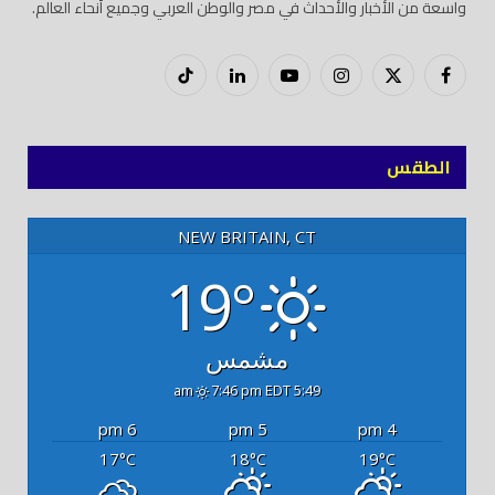
واسعة من الأخبار والأحداث في مصر والوطن العربي وجميع أنحاء العالم.
فيسبوك
X
إنستغرام
يوتيوب
لينكدود
تيك
(Twitter)
توك
الطقس
NEW BRITAIN, CT
19°
مشمس
7:46 pm EDT
5:49 am
6 pm
5 pm
4 pm
17
18
19
°C
°C
°C