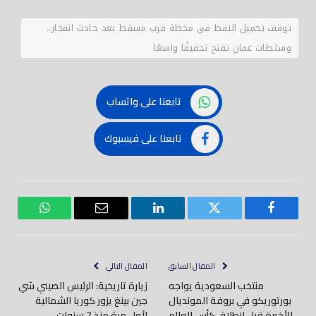
توقف تحميل النفط في محطة قرب مسقط بعد حادث انفجار..
وسلطات عمان تفتح تحقيقًا واسعًا
تابعنا على واتساب
تابعنا على فيسبوك
فيسبوك
تويتر
لينكدود
بريد
واتساب
إلكتروني
المقال السابق
المقال التالي
منتخب السعودية يواجه
زيارة تاريخية: الرئيس الصيني شي
بورتوريكو في بروفة المونديال
جين بينغ يزور كوريا الشمالية
الأخيرة قبل انطلاق كأس العالم
لأول مرة منذ 7 سنوات