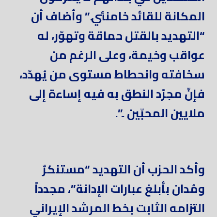
المكانة للقائد خامنئي‏.” وأضاف أن
“التهديد بالقتل حماقة وتهوّر، له
عواقب وخيمة، وعلى الرغم من
سخافته وانحطاط مستوى من يُهدّد،
فإنّ مجرّد ‏النطق به فيه إساءة إلى
ملايين المحبّين ..”.
وأكد الحزب أن التهديد “مستنكرٌ
ومُدان بأبلغ عبارات الإدانة”، مجدداً
التزامه الثابت بخط المرشد الإيراني