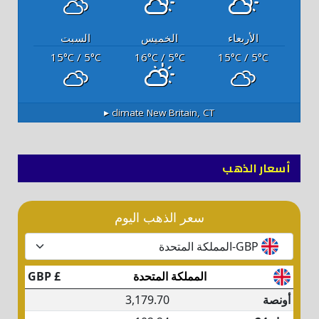
الأربعاء
الخميس
السبت
15
/ 5
16
/ 5
15
/ 5
°C
°C
°C
°C
°C
°C
climate ▸
New Britain, CT
أسعار الذهب