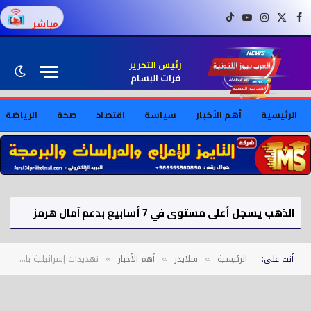
فيسبوك
X (Twitter)
إنستغرام
يوتيوب
تيك توك
مباشر
رئيس التحرير
فرات البسام
الرئيسية
أهم الأخبار
سياسة
اقتصاد
صحة
الرياضة
الذهب يسجل أعلى مستوى في 7 أسابيع بدعم آمال هرمز
أنت على:
الرئيسية
سلايدر
أهم الأخبار
تهديدات إسرائيلية باغتيال خامنئي.. وفصائل عراقية تلوح باستهداف الجنود الأمريكيين
»
»
»