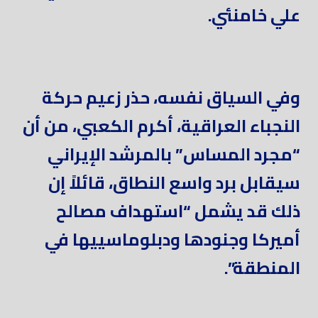
علي خامنئي.
وفي السياق نفسه، حذر زعيم حركة
النجباء العراقية، أكرم الكعبي، من أن
“مجرد المساس” بالمرشد الإيراني
سيقابل برد واسع النطاق، قائلاً إن
ذلك قد يشمل “استهداف مصالح
أميركا وجنودها ودبلوماسييها في
المنطقة”.