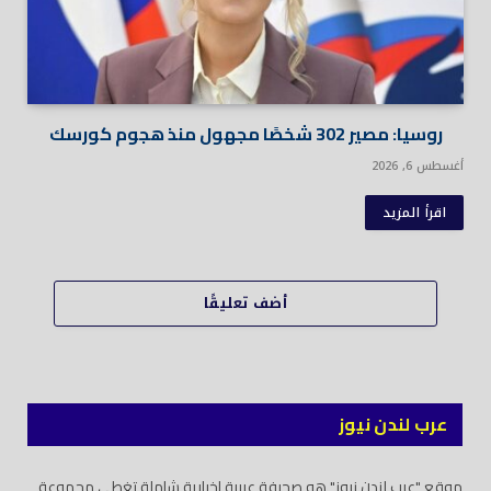
روسيا: مصير 302 شخصًا مجهول منذ هجوم كورسك
أغسطس 6, 2026
اقرأ المزيد
أضف تعليقًا
عرب لندن نيوز
موقع "عرب لندن نيوز" هو صحيفة عربية إخبارية شاملة تغطي مجموعة