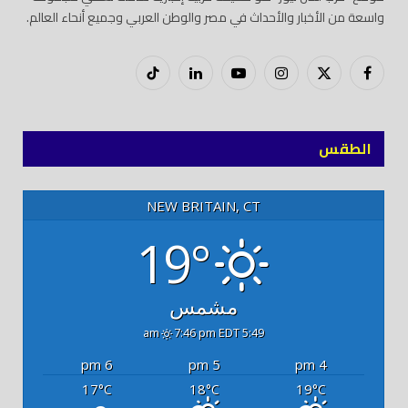
واسعة من الأخبار والأحداث في مصر والوطن العربي وجميع أنحاء العالم.
فيسبوك
X
إنستغرام
يوتيوب
لينكدود
تيك
(Twitter)
توك
الطقس
NEW BRITAIN, CT
19°
مشمس
7:46 pm EDT
5:49 am
6 pm
5 pm
4 pm
17
18
19
°C
°C
°C