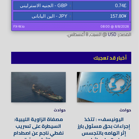
المصدر:
USD
@ السبت, 8 أغسطس.
أخبار قد تعجبك
حوادث
حوادث
اليونيسف» : تتخذ
مصفاة الزاوية الليبية:
إجراءات بحق مسئول بارز
السيطرة على تسريب
إثر اتهامه بالتجسس
نفطي ناجم عن اصطدام