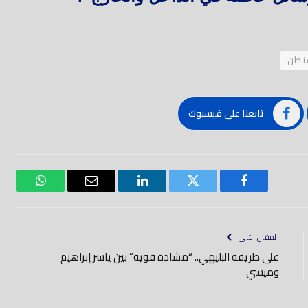
نطن
تابعنا على فيسبوك
فيسبوك
تويتر
لينكدود
بريد
واتساب
إلكتروني
المقال التالي
على طريقة البليهي.. “مشادة قوية” بين ياسر إبراهيم
وميسي