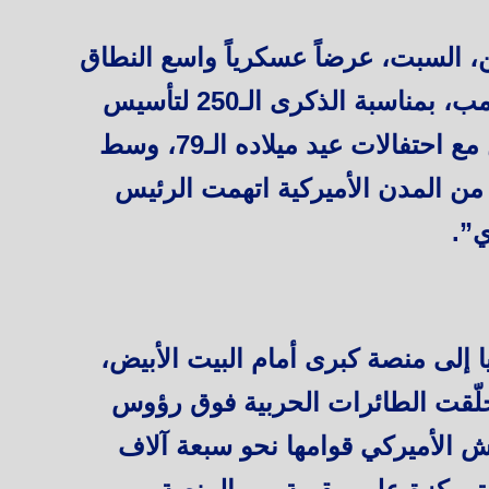
 السبت، عرضاً عسكرياً واسع النطاق
حضره الرئيس الأميركي دونالد ترمب، بمناسبة الذكرى الـ250 لتأسيس
الجيش الأميركي، في حدث تزامن مع احتفالات عيد ميلاده الـ79، وسط
ن المدن الأميركية اتهمت الرئيس
”.
 إلى منصة كبرى أمام البيت الأبيض،
حلّقت الطائرات الحربية فوق رؤوس
الأميركي قوامها نحو سبعة آلاف