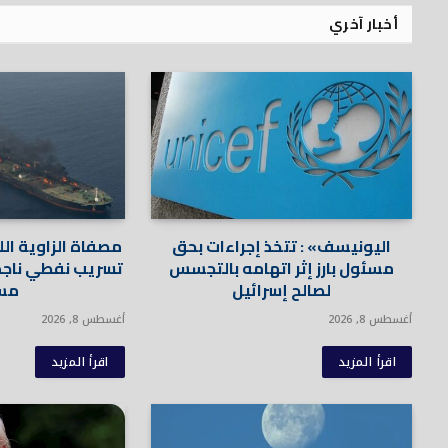
أخبار آخري
اليونيسف» : تتخذ إجراءات بحق
مصفاة الزاوية الل
مسئول بارز إثر اتهامه بالتجسس
تسريب نفطي ناجم
لصالح إسرائيل
مسي
أغسطس 8, 2026
أغسطس 8, 2026
اقرأ المزيد
اقرأ المزيد