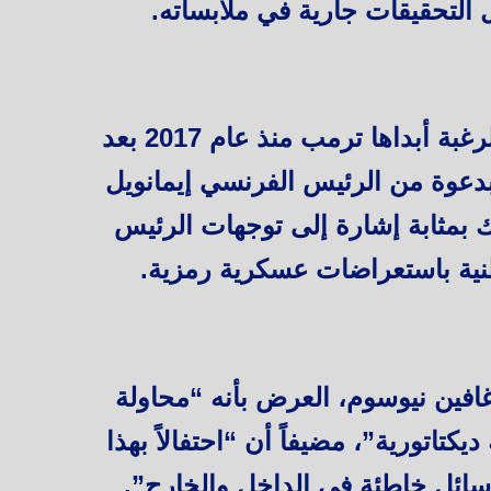
ال التحقيقات جارية في ملابساته.
ويأتي العرض العسكري استكمالاً لرغبة أبداها ترمب منذ عام 2017 بعد
دعوة من الرئيس الفرنسي إيمانويل
ك بمثابة إشارة إلى توجهات الرئيس
نية باستعراضات عسكرية رمزية.
افين نيوسوم، العرض بأنه “محاولة
تاتورية”، مضيفاً أن “احتفالاً بهذا
سائل خاطئة في الداخل والخارج”.