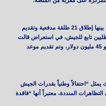
لمتمركزة على مقربة من المنصة.
وتخللت العرض مراسم رمزية من بينها إطلاق 21 طلقة مدفعية وتقديم
ظليين تابع للجيش، في استعراض قالت
مصادر رسمية إنه بلغت تكلفته نحو 45 مليون دولار، وتم تقديم موعد
يمثل “احتفالاً وطنياً بقدرات الجيش
لتظاهرات المنددة، معتبراً أنها “فاقدة