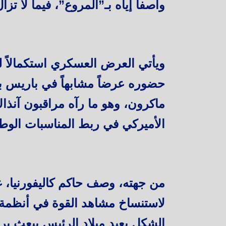
واصفاً إياه بـ”المروع”، فيما لا تز
حضوره عرضاً مشابهاً في باريس ب
ماكرون، وهو ما رآه مراقبون آنذا
الأميركي في ربط المناسبات الوط
من جهته، وصف حاكم كاليفورنيا، غ
لاستنساخ مشاهد القوة في أنظمة ديك
الشكل بعيد ميلاد الرئيس يبعث بر