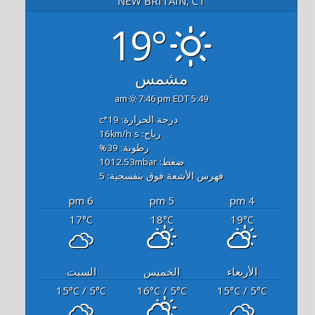
NEW BRITAIN, CT
19°
مشمس
7:46 pm EDT
5:49 am
درجة الحرارة: 19
°c
رياح: 16
s
km/h
رطوبة: 39
%
ضغط: 1012.53
mbar
فهرس الأشعة فوق بنفسجية: 5
6 pm
5 pm
4 pm
17
18
19
°C
°C
°C
الأربعاء
الخميس
السبت
15
/ 5
16
/ 5
15
/ 5
°C
°C
°C
°C
°C
°C