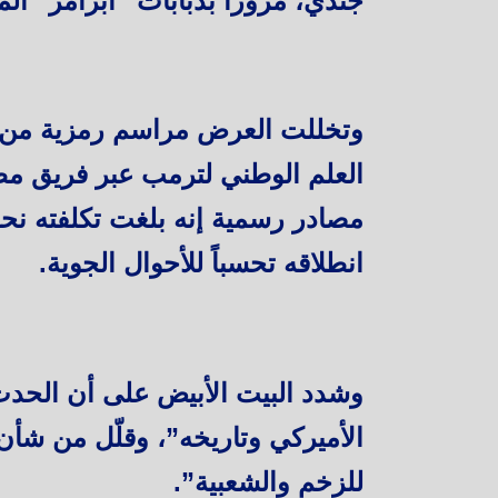
جندي، مروراً بدبابات “أبرامز” ا
العلم الوطني لترمب عبر فريق م
انطلاقه تحسباً للأحوال الجوية.
وشدد البيت الأبيض على أن الحدث 
الأميركي وتاريخه”، وقلّل من شأن ا
للزخم والشعبية”.