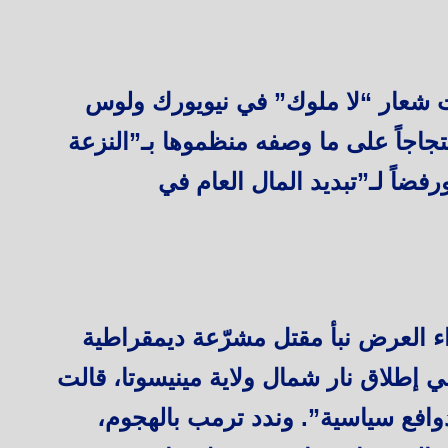
عار “لا ملوك” في نيويورك ولوس
اجاً على ما وصفه منظموها بـ”النزعة
فضاً لـ”تبديد المال العام في
 العرض نبأ مقتل مشرّعة ديمقراطية
ي إطلاق نار شمال ولاية مينيسوتا، قالت
وافع سياسية”. وندد ترمب بالهجوم،