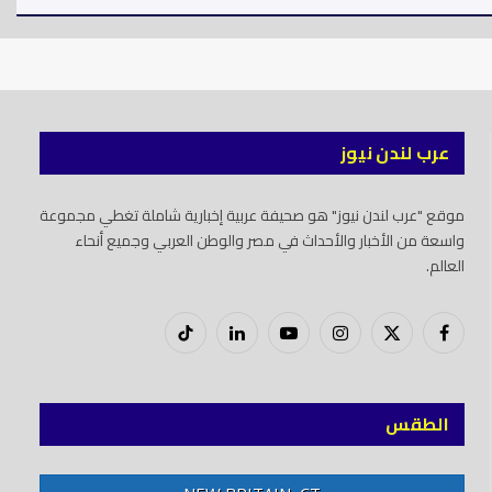
عرب لندن نيوز
موقع "عرب لندن نيوز" هو صحيفة عربية إخبارية شاملة تغطي مجموعة
واسعة من الأخبار والأحداث في مصر والوطن العربي وجميع أنحاء
العالم.
فيسبوك
X
إنستغرام
يوتيوب
لينكدود
تيك
(Twitter)
توك
الطقس