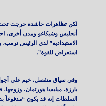
لكن تظاهرات حاشدة خرجت تحت ش
أنجليس وشيكاغو ومدن أخرى، احتج
الاستبدادية” لدى الرئيس ترمب، ور
استعراض للقوة”.
وفي سياق منفصل، خيم على أجواء
بارزة، ميليسا هورتمان، وزوجها، ف
السلطات إنه قد يكون “مدفوعاً بد