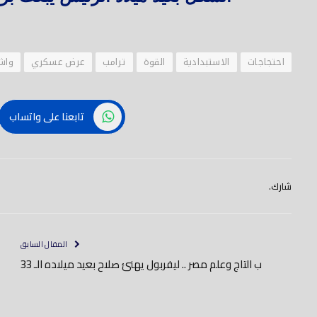
احتجاجات
الاستبدادية
القوة
ترامب
عرض عسكري
واش
تابعنا على واتساب
شارك.
المقال السابق
ب التاج وعلم مصر .. ليفربول يهنئ صلاح بعيد ميلاده الـ 33