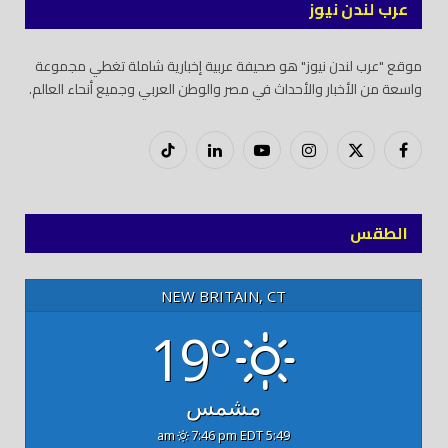
عرب لندن نيوز
موقع "عرب لندن نيوز" هو صحيفة عربية إخبارية شاملة تغطي مجموعة
واسعة من الأخبار والأحداث في مصر والوطن العربي وجميع أنحاء العالم.
فيسبوك
X
إنستغرام
يوتيوب
لينكدود
تيك
(Twitter)
توك
الطقس
NEW BRITAIN, CT
19°
مشمس
7:46 pm EDT
5:49 am