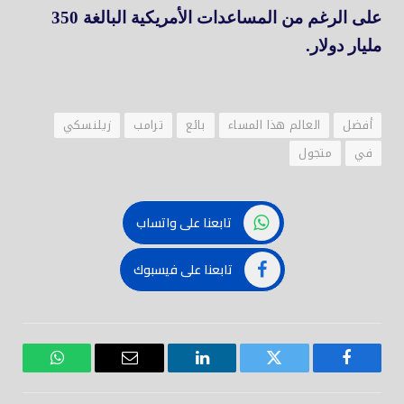
على الرغم من المساعدات الأمريكية البالغة 350
مليار دولار.
أفضل
العالم هذا المساء
بائع
ترامب
زيلنسكي
في
متجول
تابعنا على واتساب
تابعنا على فيسبوك
فيسبوك
تويتر
لينكدود
بريد
واتساب
إلكتروني