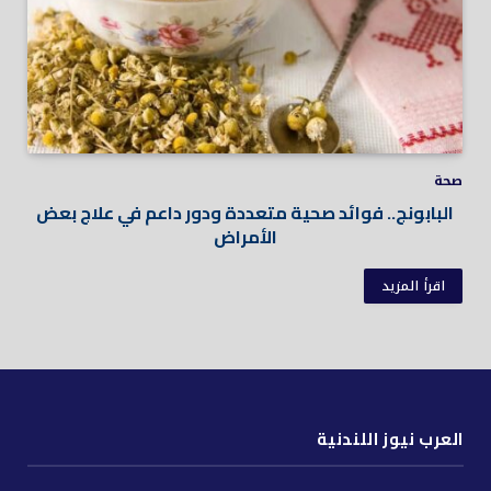
صحة
البابونج.. فوائد صحية متعددة ودور داعم في علاج بعض
الأمراض
اقرأ المزيد
العرب نيوز اللندنية