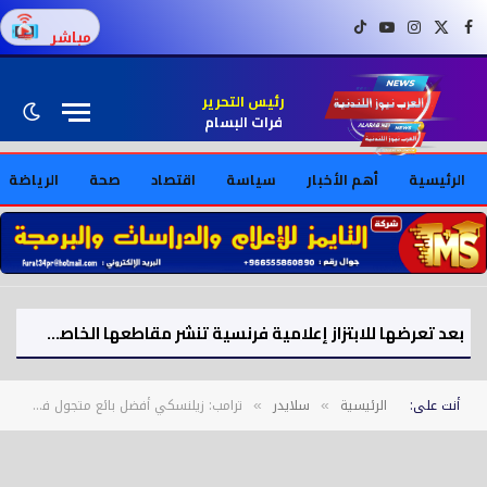
فيسبوك
X (Twitter)
إنستغرام
يوتيوب
تيك توك
مباشر
رئيس التحرير
فرات البسام
الرئيسية
أهم الأخبار
سياسة
اقتصاد
صحة
الرياضة
بعد تعرضها للابتزاز إعلامية فرنسية تنشر مقاطعها الخاصة بنفسها
أنت على:
الرئيسية
سلايدر
ترامب: زيلنسكي أفضل بائع متجول في العالم
»
»