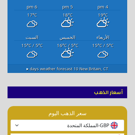
6 pm
5 pm
4 pm
17
18
19
°C
°C
°C
الأربعاء
الخميس
السبت
15
/ 5
16
/ 5
15
/ 5
°C
°C
°C
°C
°C
°C
10 days weather forecast ▸
New Britain, CT
أسعار الذهب