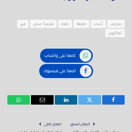
بريجيت
تُحدث
صفعة
ضجة
فرنسا: سجن
في
لماكرون
تابعنا على واتساب
تابعنا على فيسبوك
فيسبوك
تويتر
لينكدود
بريد
واتساب
إلكتروني
المقال السابق
المقال التالي