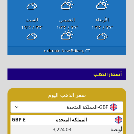
الأربعاء
الخميس
السبت
15
/ 5
16
/ 5
15
/ 5
°C
°C
°C
°C
°C
°C
climate ▸
New Britain, CT
أسعار الذهب