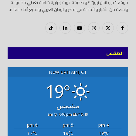
موقع "عرب لندن نيوز" هو صحيفة عربية إخبارية شاملة تغطي مجموعة
واسعة من الأخبار والأحداث في مصر والوطن العربي وجميع أنحاء العالم.
فيسبوك
X
إنستغرام
يوتيوب
لينكدود
تيك
(Twitter)
توك
الطقس
NEW BRITAIN, CT
19°
مشمس
7:46 pm EDT
5:49 am
6 pm
5 pm
4 pm
17
18
19
°C
°C
°C