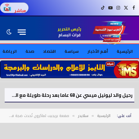
فيسبوك
X (Twitter)
إنستغرام
يوتيوب
تيك توك
مباشر
رئيس التحرير
فرات البسام
الرئيسية
أهم الأخبار
سياسة
اقتصاد
صحة
الرياضة
رحيل والد ليونيل ميسي عن 68 عاما بعد رحلة طويلة مع المرض
أنت على:
الرئيسية
سلايدر
صفعة بريجيت لماكرون تُحدث ضجة في فرنسا
»
»