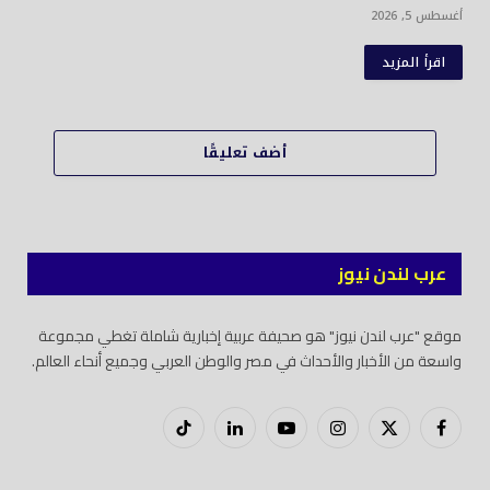
أغسطس 5, 2026
اقرأ المزيد
أضف تعليقًا
عرب لندن نيوز
موقع "عرب لندن نيوز" هو صحيفة عربية إخبارية شاملة تغطي مجموعة
واسعة من الأخبار والأحداث في مصر والوطن العربي وجميع أنحاء العالم.
فيسبوك
X
إنستغرام
يوتيوب
لينكدود
تيك
(Twitter)
توك