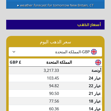
weather forecast for tomorrow ▸
New Britain, CT
أسعار الذهب