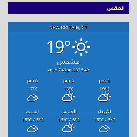
الطقس
NEW BRITAIN, CT
19°
مشمس
7:46 pm EDT
5:49 am
6 pm
5 pm
4 pm
17
18
19
°C
°C
°C
الأربعاء
الخميس
السبت
15
/ 5
16
/ 5
15
/ 5
°C
°C
°C
°C
°C
°C