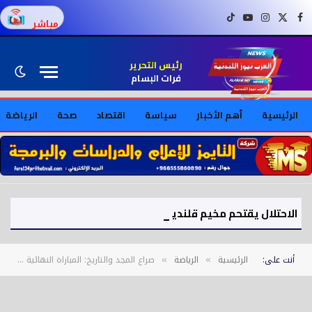
فيسبوك
X (Twitter)
إنستغرام
يوتيوب
تيك توك
مباشر
رئيس التحرير
فرات البسام
الرئيسية
أهم الأخبار
سياسة
اقتصاد
صحة
الرياضة
الاحتلال يقتحم مخيم قلنديا ويعزز وجوده العسكري جنوب غزة
أنت على:
الرئيسية
الرياضة
صراع المجد والتاريخ: المباراة النهائية لدوري المؤتمر الأوروبي 2025 تجمع بين تشيلسي وريال بيتيس.
»
»