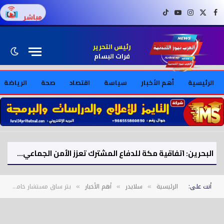
فيسبوك
X (Twitter)
إنستغرام
يوتيوب
تيك توك
مباشر
رئيس التحرير
فرات البسام
الرئيسية
أهم الأخبار
سياسة
اقتصاد
صحة
الرياضة
البحرين: اتفاقية مكة للدفاع المشترك تعزز الأمن الجماعي لدول الخليج
أنت على:
الرئيسية
سلايدر
أهم الأخبار
بتر ساق مستشار خامنئي بعد إصابته في الهجوم الإسرائيلي
»
»
»