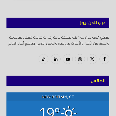
عرب لندن نيوز
موقع "عرب لندن نيوز" هو صحيفة عربية إخبارية شاملة تغطي مجموعة
واسعة من الأخبار والأحداث في مصر والوطن العربي وجميع أنحاء العالم.
فيسبوك
X
إنستغرام
يوتيوب
لينكدود
تيك
(Twitter)
توك
الطقس
NEW BRITAIN, CT
19°