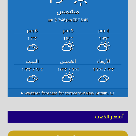
مشمس
7:46 pm EDT
5:49 am
6 pm
5 pm
4 pm
17
18
19
°C
°C
°C
الأربعاء
الخميس
السبت
15
/ 5
16
/ 5
15
/ 5
°C
°C
°C
°C
°C
°C
weather forecast for tomorrow ▸
New Britain, CT
أسعار الذهب