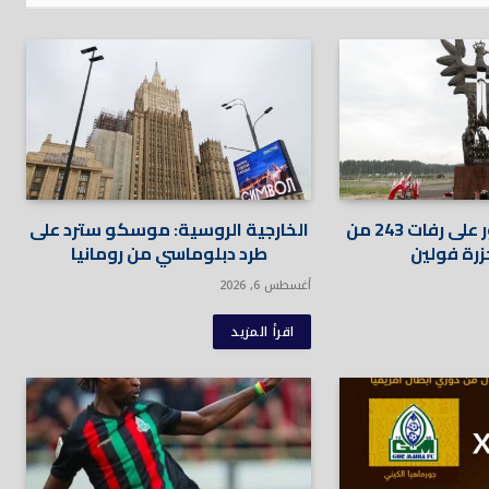
بولندا تعلن العثور على رفات 243 من
الخارجية الروسية: موسكو سترد على
زرة فولين
طرد دبلوماسي من رومانيا
أغسطس 6, 2026
اقرأ المزيد