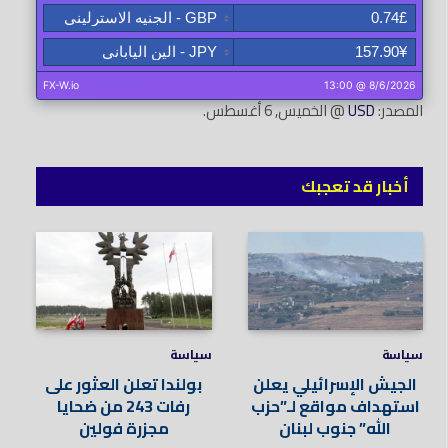
المصدر:
USD
@ الخميس, 6 أغسطس.
أخبار قد تعجبك
سياسة
سياسة
الجيش الإسرائيلي يعلن
بولندا تعلن العثور على
استهداف مواقع لـ”حزب
رفات 243 من ضحايا
الله” جنوب لبنان
مجزرة فولين