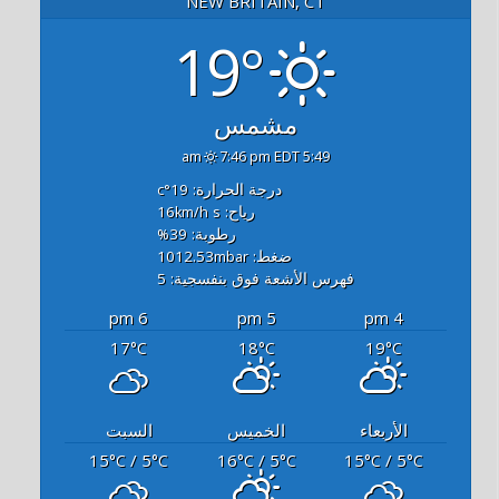
NEW BRITAIN, CT
19°
مشمس
7:46 pm EDT
5:49 am
درجة الحرارة: 19
°c
رياح: 16
s
km/h
رطوبة: 39
%
ضغط: 1012.53
mbar
فهرس الأشعة فوق بنفسجية: 5
6 pm
5 pm
4 pm
17
18
19
°C
°C
°C
الأربعاء
الخميس
السبت
15
/ 5
16
/ 5
15
/ 5
°C
°C
°C
°C
°C
°C