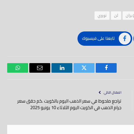
يران
لن
نووي
تابعنا على فيسبوك
فيسبوك
تويتر
لينكدود
بريد
واتساب
إلكتروني
المقال التالي
تراجع ملحوظ في سعر الذهب اليوم بالكويت .كم حقق سعر
جرام الذهب في الكويت اليوم الثلاثاء 10 يونيو 2025