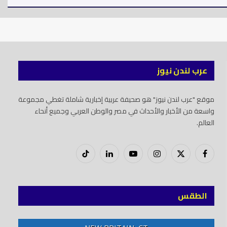
عرب لندن نيوز
موقع "عرب لندن نيوز" هو صحيفة عربية إخبارية شاملة تغطي مجموعة
واسعة من الأخبار والأحداث في مصر والوطن العربي وجميع أنحاء
العالم.
فيسبوك
X
إنستغرام
يوتيوب
لينكدود
تيك
(Twitter)
توك
الطقس