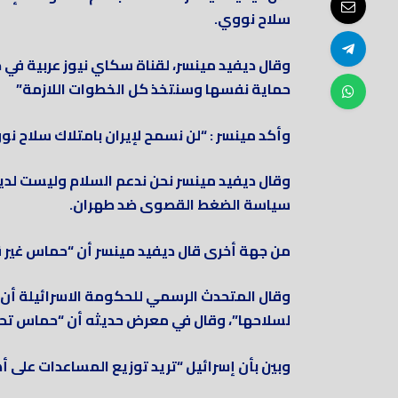
سلاح نووي.
وقال ديفيد مينسر، لقناة سكاي نيوز عربية في ح
حماية نفسها وسنتخذ كل الخطوات اللازمة”
وأكد مينسر : “لن نسمح لإيران بامتلاك سلاح نوو
وقال ديفيد مينسر نحن ندعم السلام وليست لدي
سياسة الضغط القصوى ضد طهران.
من جهة أخرى قال ديفيد مينسر أن “حماس غير قا
وقال المتحدث الرسمي للحكومة الاسرائيلة أن 
لسلاحها”، وقال في معرض حديثه أن “حماس تحتج
وبين بأن إسرائيل “تريد توزيع المساعدات على أ