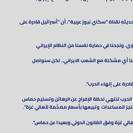
ديثه لقناة “سكاي نيوز عربية”، أن “أسرائيل قادرة على
ي. ونجحنا في حماية نفسنا من النظام الإيراني
نا أي مشكلة مع الشعب الايراني.. لكن سنواصل
درة على إنهاء الحرب”.
الحرب تنتهي لحظة الإفراج عن الرهائن وتسليم حماس
ز المساعدات وتبيعها بأسعار مضخّمة لأهالي غزة”.
هالي غزة وفق القانون الدولي وبعيدا عن حماس”.