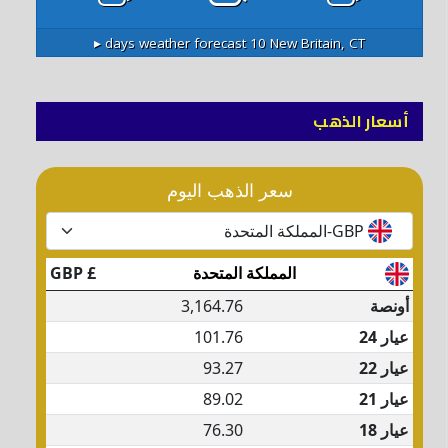
10 days weather forecast ▸
New Britain, CT
أسعار الذهب