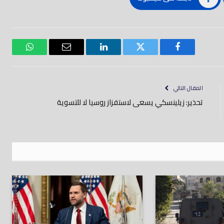
فيسبوك
تويتر
لينكدود
بريد
واتساب
إلكتروني
المقال التالي
تحذير: زيلينسكي يسعى لاستفزاز روسيا لا للتسوية