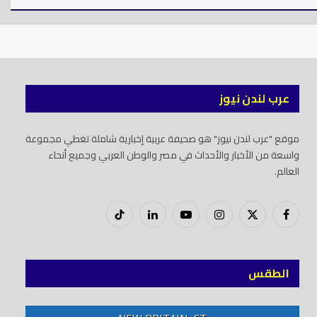
عرب لندن نيوز
موقع "عرب لندن نيوز" هو صحيفة عربية إخبارية شاملة تغطي مجموعة
واسعة من الأخبار والأحداث في مصر والوطن العربي وجميع أنحاء
العالم.
فيسبوك
X
إنستغرام
يوتيوب
لينكدود
تيك
(Twitter)
توك
الطقس