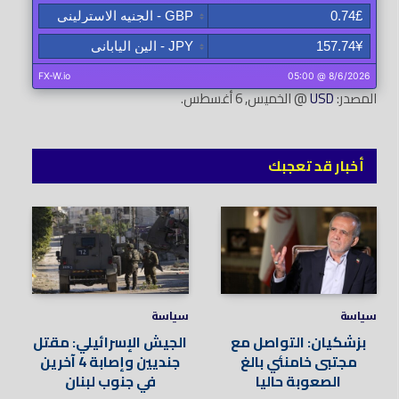
المصدر:
USD
@ الخميس, 6 أغسطس.
أخبار قد تعجبك
سياسة
سياسة
بزشكيان: التواصل مع
الجيش الإسرائيلي: مقتل
مجتبى خامنئي بالغ
جنديين وإصابة 4 آخرين
الصعوبة حاليا
في جنوب لبنان