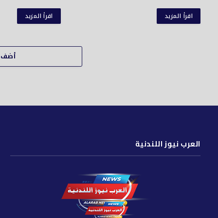
اقرأ المزيد
اقرأ المزيد
أضف ت
العرب نيوز اللندنية