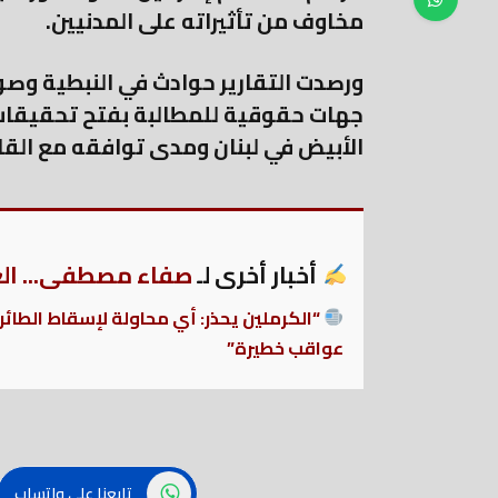
مخاوف من تأثيراته على المدنيين.
ورصدت التقارير حوادث في النبطية وصور 
جهات حقوقية للمطالبة بفتح تحقيقا
الأبيض في لبنان ومدى توافقه مع القا
أخبار أخرى لـ
صفاء مصطفى... العر
“الكرملين يحذر: أي محاولة لإسقاط الطائ
عواقب خطيرة”
تابعنا على واتساب