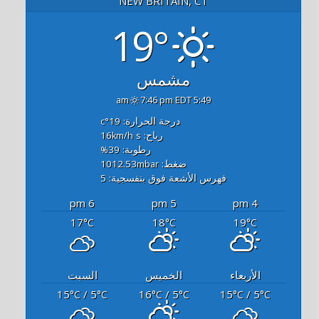
NEW BRITAIN, CT
19°
مشمس
7:46 pm EDT
5:49 am
درجة الحرارة: 19
°c
رياح: 16
s
km/h
رطوبة: 39
%
ضغط: 1012.53
mbar
فهرس الأشعة فوق بنفسجية: 5
6 pm
5 pm
4 pm
17
18
19
°C
°C
°C
الأربعاء
الخميس
السبت
15
/ 5
16
/ 5
15
/ 5
°C
°C
°C
°C
°C
°C