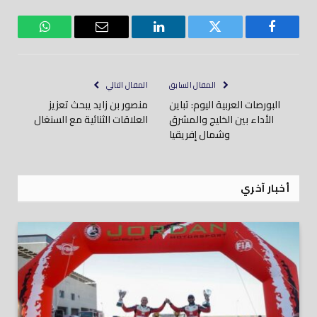
فيسبوك
تويتر
لينكدود
بريد
واتساب
إلكتروني
المقال السابق
المقال التالي
البورصات العربية اليوم: تباين
منصور بن زايد يبحث تعزيز
الأداء بين الخليج والمشرق
العلاقات الثنائية مع السنغال
وشمال إفريقيا
أخبار آخري