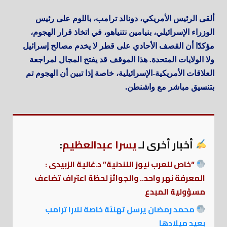
ألقى الرئيس الأمريكي، دونالد ترامب، باللوم على رئيس
الوزراء الإسرائيلي، بنيامين نتنياهو، في اتخاذ قرار الهجوم،
مؤكدًا أن القصف الأحادي على قطر لا يخدم مصالح إسرائيل
ولا الولايات المتحدة. هذا الموقف قد يفتح المجال لمراجعة
العلاقات الأمريكية-الإسرائيلية، خاصة إذا تبين أن الهجوم تم
بتنسيق مباشر مع واشنطن.
أخبار أخرى لـ
يسرا عبدالعظيم
:
“خاص للعرب نيوز اللندنية” د.غالية الزبيدى :
المعرفة نهر واحد.. والجوائز لحظة اعتراف تضاعف
مسؤولية المبدع
محمد رمضان يرسل تهنئة خاصة للارا ترامب
بعيد ميلادها