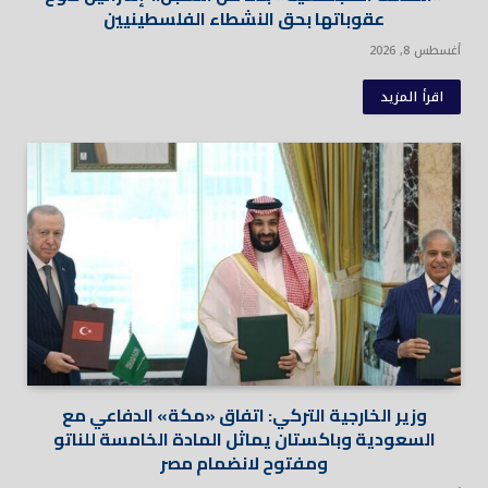
عقوباتها بحق النشطاء الفلسطينيين
أغسطس 8, 2026
اقرأ المزيد
وزير الخارجية التركي: اتفاق «مكة» الدفاعي مع
السعودية وباكستان يماثل المادة الخامسة للناتو
ومفتوح لانضمام مصر