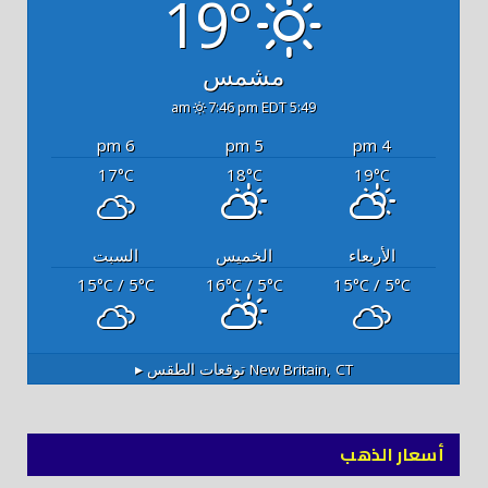
19°
مشمس
7:46 pm EDT
5:49 am
6 pm
5 pm
4 pm
17
18
19
°C
°C
°C
الأربعاء
الخميس
السبت
15
/ 5
16
/ 5
15
/ 5
°C
°C
°C
°C
°C
°C
New Britain, CT
توقعات الطقس ▸
أسعار الذهب