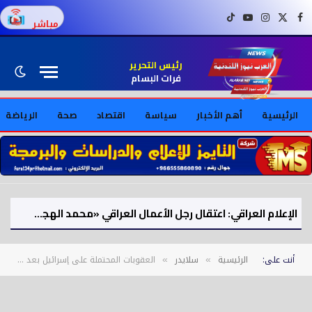
فيسبوك
X (Twitter)
إنستغرام
يوتيوب
تيك توك
مباشر
رئيس التحرير
فرات البسام
الرئيسية
أهم الأخبار
سياسة
اقتصاد
صحة
الرياضة
الإعلام العراقي: اعتقال رجل الأعمال العراقي «محمد الهجف» على خلفية قضايا وملفات فساد
أنت على:
الرئيسية
سلايدر
العقوبات المحتملة على إسرائيل بعد قصف الدوحة: سيناريوهات قانونية ودبلوماسية
»
»