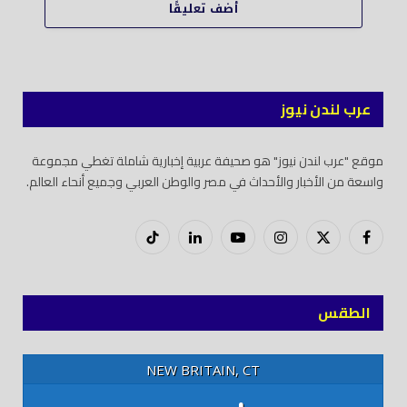
أضف تعليقًا
عرب لندن نيوز
موقع "عرب لندن نيوز" هو صحيفة عربية إخبارية شاملة تغطي مجموعة
واسعة من الأخبار والأحداث في مصر والوطن العربي وجميع أنحاء العالم.
فيسبوك
X
إنستغرام
يوتيوب
لينكدود
تيك
(Twitter)
توك
الطقس
NEW BRITAIN, CT