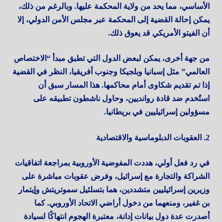
الأساسي، مما يحد من ولاية المحكمة عليها. وبالرغم من ذلك،
يمكن إحالة القضية إلى المحكمة عبر مجلس الأمن الدولي، إلا
أن الفيتو الأمريكي قد يعوق ذلك.
من جهة أخرى، يمكن لبعض الدول التي تطبق مبدأ “الاختصاص
العالمي” مثل إسبانيا وبلجيكا وجنوب أفريقيا، النظر في القضية
إذا تم تقديم شكاوى أمام محاكمها. هذا المسار سبق أن
استُخدم ضد قادة روانديين، وحاول ناشطون تطبيقه على
مسؤولين إسرائيليين في بريطانيا.
2. العقوبات الدبلوماسية والاقتصادية
في رد فعل أولي، هددت المفوضية الأوروبية بمراجعة اتفاقيات
الشراكة والتجارة مع إسرائيل، وفرض عقوبات مباشرة على
وزيرين إسرائيليين متشددين، هما بتسلئيل سموتريتش وإيتمار
بن غفير، ومنعهما من دخول أراضي الاتحاد الأوروبي. كما
أصدرت عدة دول بيانات إدانة، معتبرة الهجوم انتهاكًا لسيادة