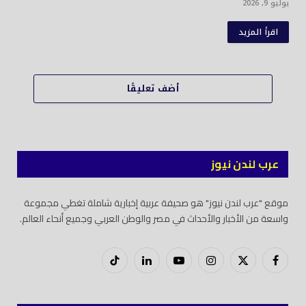
يوليو 9, 2026
اقرأ المزيد
أضف تعليقًا
عرب لندن نيوز
موقع "عرب لندن نيوز" هو صحيفة عربية إخبارية شاملة تغطي مجموعة
واسعة من الأخبار والأحداث في مصر والوطن العربي وجميع أنحاء العالم.
فيسبوك
X
إنستغرام
يوتيوب
لينكدود
تيك
(Twitter)
توك