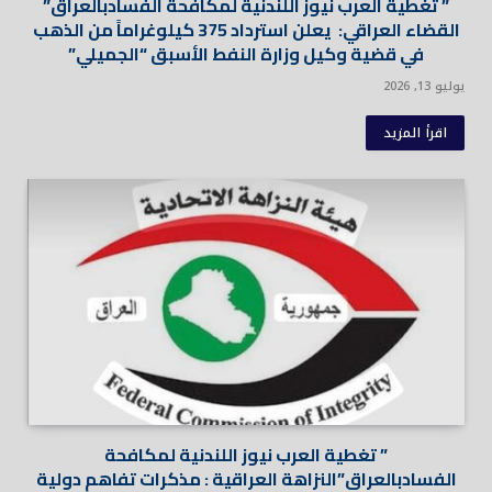
” تغطية العرب نيوز اللندنية لمكافحة الفسادبالعراق”
القضاء العراقي: يعلن استرداد 375 كيلوغراماً من الذهب
في قضية وكيل وزارة النفط الأسبق “الجميلي”
يوليو 13, 2026
اقرأ المزيد
” تغطية العرب نيوز اللندنية لمكافحة
الفسادبالعراق”النزاهة العراقية : مذكرات تفاهم دولية