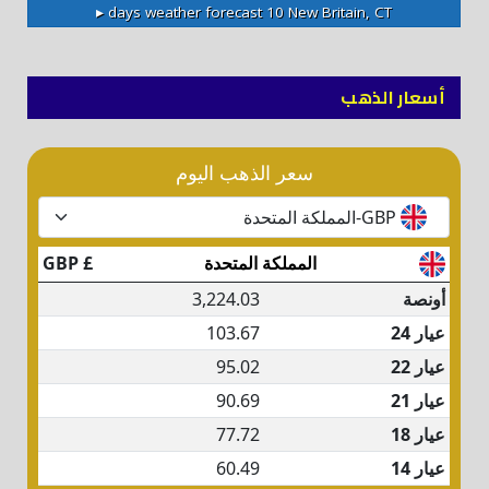
10 days weather forecast ▸
New Britain, CT
أسعار الذهب