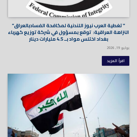
” تغطية العرب نيوز اللندنية لمكافحة الفسادبالعراق”
النزاهة العراقية: توقع بمسؤول في شركة توزيع كهرباء
بغداد اختلس مواد بــ 4.5 مليارات دينار
يوليو 19, 2026
اقرأ المزيد