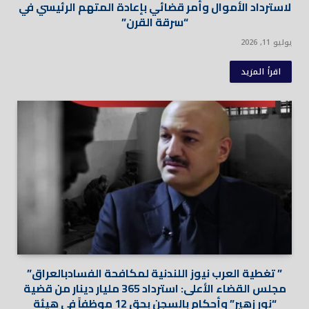
لاسترداد الأموال وأمر قضائي بإعادة المتهم الرئيسي في
“سرقة القرن”
يوليو 11, 2026
اقرأ المزيد
” تغطية العرب نيوز اللندنية لمكافحة الفسادبالعراق”
مجلس القضاء الأعلى: استرداد 365 مليار دينار من قضية
“نور زهير” وأحكام بالسجن بحق 12 موظفاً في هيئة