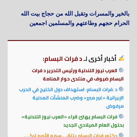
بالخير والمسرات وتقبل الله من حجاج بيت الله
الحرام حجهم وطاعتهم والمسلمين اجمعين
أخبار أخرى لـ
د فرات البسام
:
العرب نيوز اللندنية ورئيس التحرير د فرات
البسام ضيوف في منتدى حوار المنامة
د .فرات البسام: استهداف دول الخليج في الحرب
الإيرانية «غير مبرر» وضرب المنشآت المدنية
مرفوض
فرات البسام يهنئ قراء «العرب نيوز اللندنية»
بحلول العام الميلادي الجديد
دكتور فرات البسام يلتقي سمو الأمير تركي