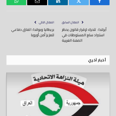
فيسبوك
تويتر
لينكدود
بريد
واتساب
إلكتروني
المقال السابق
المقال التالي
أيرلندا: تتحرك لإقرار قانون يحظر
بريطانيا وبولندا: اتفاق دفاعي
استيراد سلع المستوطنات في
لتعزيز أمن أوروبا
الضفة الغربية
أخبار آخري