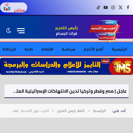
فيسبوك
X (Twitter)
إنستغرام
يوتيوب
تيك توك
مباشر
رئيس التحرير
فرات البسام
الرئيسية
أهم الأخبار
سياسة
اقتصاد
صحة
الرياضة
عاجل | مصر وقطر وتركيا تدين الانتهاكات الإسرائيلية المتواصلة في قطاع غزة
أنت على:
الرئيسية
كلمة رئيس التحرير
العرب نيوز اللندنية تهنئ العالم العربي والإسلامي بعيد الأضحى المبارك
»
»