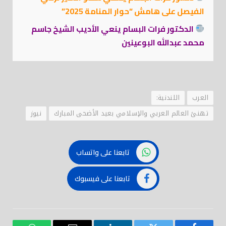
الفيصل على هامش “حوار المنامة 2025”
الدكتور فرات البسام ينعي الأديب الشيخ جاسم
محمد عبدالله البوعينين
العرب
اللندنية:
تهنئ العالم العربي والإسلامي بعيد الأضحى المبارك
نيوز
تابعنا على واتساب
تابعنا على فيسبوك