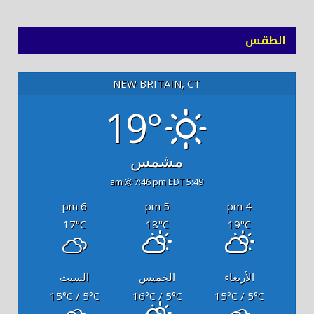
(Twitter)
توك
الطقس
NEW BRITAIN, CT
19°
مشمس
7:46 pm EDT
5:49 am
6 pm
5 pm
4 pm
17
18
19
°C
°C
°C
الأربعاء
الخميس
السبت
15
/ 5
16
/ 5
15
/ 5
°C
°C
°C
°C
°C
°C