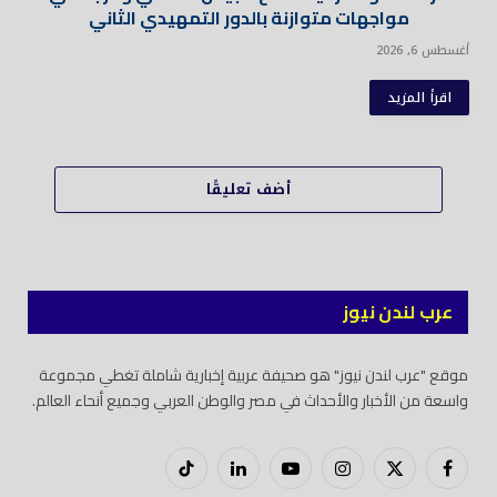
مواجهات متوازنة بالدور التمهيدي الثاني
أغسطس 6, 2026
اقرأ المزيد
أضف تعليقًا
عرب لندن نيوز
موقع "عرب لندن نيوز" هو صحيفة عربية إخبارية شاملة تغطي مجموعة
واسعة من الأخبار والأحداث في مصر والوطن العربي وجميع أنحاء العالم.
فيسبوك
X
إنستغرام
يوتيوب
لينكدود
تيك