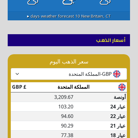
10 days weather forecast ▸
New Britain, CT
أسعار الذهب