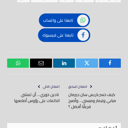
تابعنا على واتساب
تابعنا على فيسبوك
فيسبوك
تويتر
لينكدود
بريد
واتساب
إلكتروني
المقال السابق
المقال التالي
كيف خسر باريس سان جيرمان
نادين خوري… أن تمشي
مبابي ونيمار وميسي… وأصبح
الكلمات على رؤوس أصابعها
فريقًا أفضل ؟