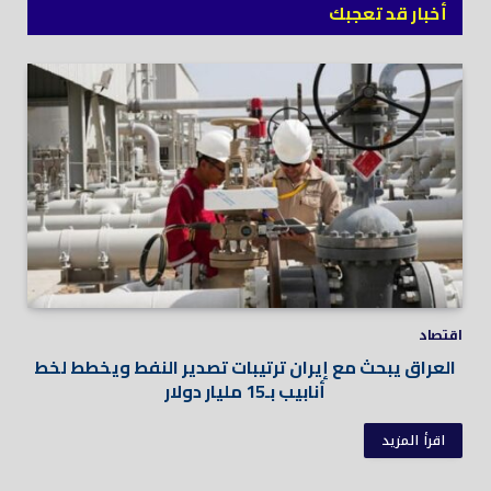
أخبار قد تعجبك
اقتصاد
العراق يبحث مع إيران ترتيبات تصدير النفط ويخطط لخط
أنابيب بـ15 مليار دولار
اقرأ المزيد