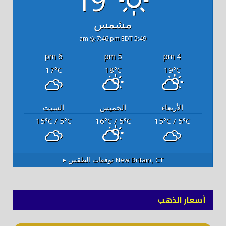
مشمس
7:46 pm EDT
5:49 am
6 pm
5 pm
4 pm
17
18
19
°C
°C
°C
الأربعاء
الخميس
السبت
15
/ 5
16
/ 5
15
/ 5
°C
°C
°C
°C
°C
°C
New Britain, CT
توقعات الطقس ▸
أسعار الذهب