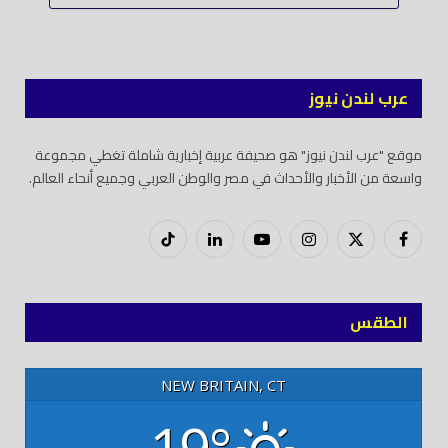
عرب لندن نيوز
موقع "عرب لندن نيوز" هو صحيفة عربية إخبارية شاملة تغطي مجموعة
واسعة من الأخبار والأحداث في مصر والوطن العربي وجميع أنحاء العالم.
فيسبوك
X
إنستغرام
يوتيوب
لينكدود
تيك
(Twitter)
توك
الطقس
NEW BRITAIN, CT
19°