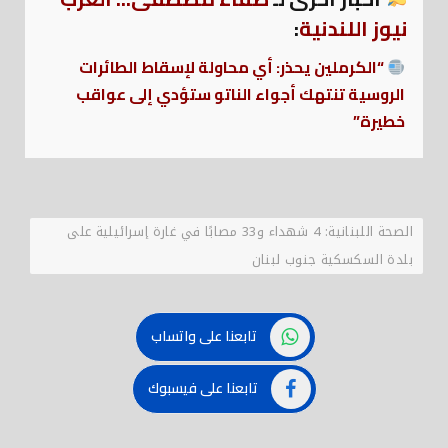
نيوز اللندنية
:
“الكرملين يحذر: أي محاولة لإسقاط الطائرات
الروسية تنتهك أجواء الناتو ستؤدي إلى عواقب
خطيرة”
الصحة اللبنانية: 4 شهداء و33 مصابًا في غارة إسرائيلية على
بلدة السكسكية جنوب لبنان
تابعنا على واتساب
تابعنا على فيسبوك