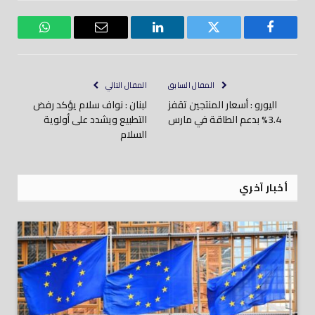
فيسبوك
تويتر
لينكدود
بريد
واتساب
إلكتروني
المقال السابق
المقال التالي
اليورو : أسعار المنتجين تقفز
لبنان : نواف سلام يؤكد رفض
3.4% بدعم الطاقة في مارس
التطبيع ويشدد على أولوية
السلام
أخبار آخري