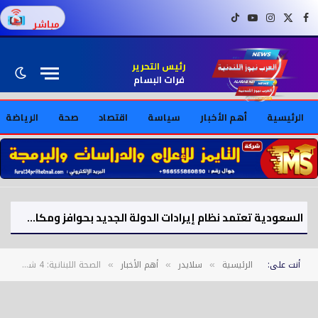
فيسبوك
X (Twitter)
إنستغرام
يوتيوب
تيك توك
مباشر
رئيس التحرير
فرات البسام
الرئيسية
أهم الأخبار
سياسة
اقتصاد
صحة
الرياضة
السعودية تعتمد نظام إيرادات الدولة الجديد بحوافز ومكافآت
أنت على:
الرئيسية
سلايدر
أهم الأخبار
الصحة اللبنانية: 4 شهداء و33 مصابا في غارة إسرائيلية على بلدة السكسكية جنوب لبنان
»
»
»