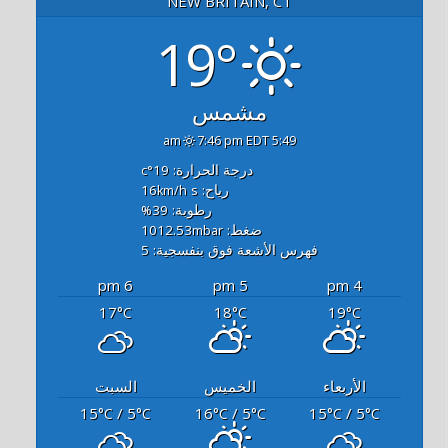
NEW BRITAIN, CT
19°
مشمس
7:46 pm EDT
5:49 am
درجة الحرارة: 19
°c
رياح: 16
s
km/h
رطوبة: 39
%
ضغط: 1012.53
mbar
فهرس الأشعة فوق بنفسجية: 5
6 pm
5 pm
4 pm
17
18
19
°C
°C
°C
الأربعاء
الخميس
السبت
15
/ 5
16
/ 5
15
/ 5
°C
°C
°C
°C
°C
°C