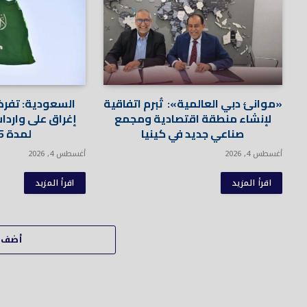
«موانئ دبي العالمية»: تُبرم اتفاقية
السعودية: تفر
لإنشاء منطقة اقتصادية ومجمع
إغراق على واردات
صناعي جديد في كينيا
لمدة 5 سنوات
أغسطس 4, 2026
أغسطس 4, 2026
اقرأ المزيد
اقرأ المزيد
أضف ت