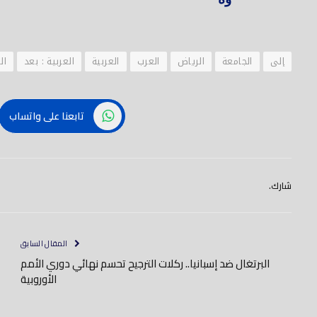
إلى
الجامعة
الرياض
العرب
العربية
العربية : بعد
ال
تابعنا على واتساب
شارك.
المقال السابق
البرتغال ضد إسبانيا.. ركلات الترجيح تحسم نهائي دوري الأمم
الأوروبية