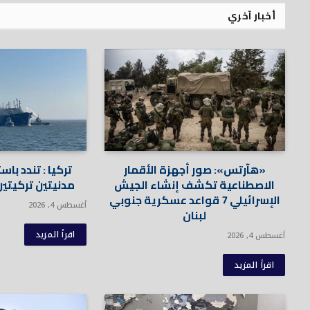
أخبار آخري
«هآرتس»: صور أجهزة الأقمار
تركيا : تندد ب
الاصطناعية تكشف إنشاء الجيش
مدنيتين تركيتين
الإسرائيلي 7 قواعد عسكرية جنوبي
أغسطس 4, 2026
لبنان
اقرأ المزيد
أغسطس 4, 2026
اقرأ المزيد