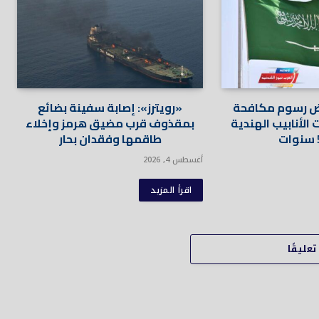
ض رسوم مكافحة
«رويترز»: إصابة سفينة بضائع
 الأنابيب الهندية
بمقذوف قرب مضيق هرمز وإخلاء
طاقمها وفقدان بحار
أغسطس 4, 2026
اقرأ المزيد
عليقًا