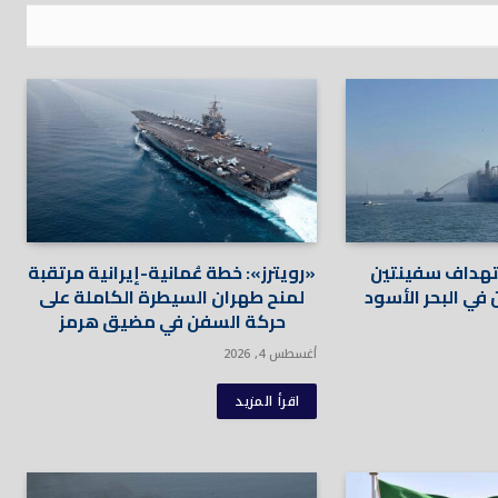
استهداف سفينتين
«رويترز»: خطة عُمانية-إيرانية مرتقبة
 في البحر الأسود
لمنح طهران السيطرة الكاملة على
حركة السفن في مضيق هرمز
أغسطس 4, 2026
اقرأ المزيد