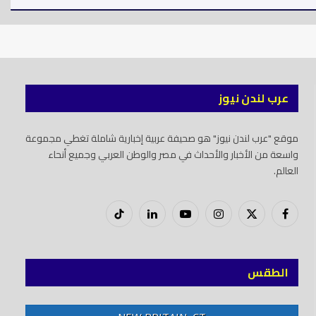
عرب لندن نيوز
موقع "عرب لندن نيوز" هو صحيفة عربية إخبارية شاملة تغطي مجموعة
واسعة من الأخبار والأحداث في مصر والوطن العربي وجميع أنحاء
العالم.
فيسبوك
X
إنستغرام
يوتيوب
لينكدود
تيك
(Twitter)
توك
الطقس