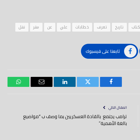
كتاب
تاريخ
تعرف
خطابات
علي
عن
مقر
نقل
تابعنا على فيسبوك
فيسبوك
تويتر
لينكدود
بريد
واتساب
إلكتروني
المقال التالي
ترامب يجتمع بالقادة العسكريين بما وصف ب “مواضيع
بالغة الأهمية”