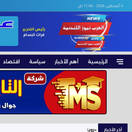
4 أغسطس، 2026 - 11:46 ص
رئيس التحرير
فرات البسام
الرئيسية
أهم الأخبار
سياسة
اقتصاد
آخر الأخبار
«رويترز»: خطة عُمانية-إيرانية مرتقبة لمنح طهران