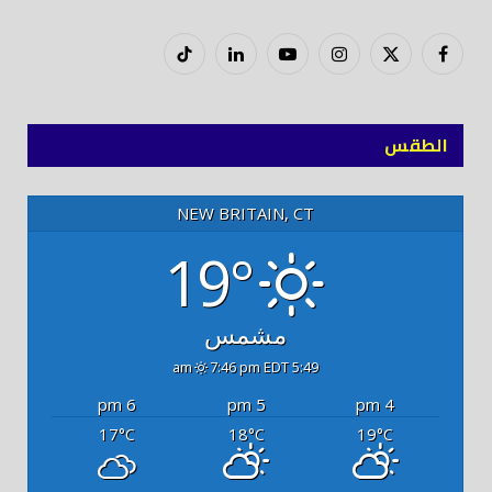
فيسبوك
X
إنستغرام
يوتيوب
لينكدود
تيك
(Twitter)
توك
الطقس
NEW BRITAIN, CT
19°
مشمس
7:46 pm EDT
5:49 am
6 pm
5 pm
4 pm
17
18
19
°C
°C
°C