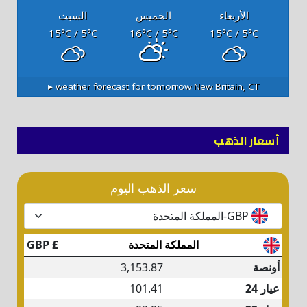
الأربعاء
الخميس
السبت
15
/ 5
16
/ 5
15
/ 5
°C
°C
°C
°C
°C
°C
weather forecast for tomorrow ▸
New Britain, CT
أسعار الذهب