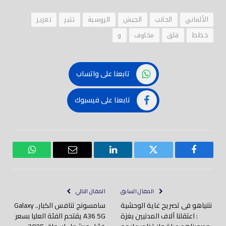
الألماني
الجانب
الجيش
الروسية
تثير
تعزيز
خطط
قلق
مخاوف
و
تابعنا على واتساب
تابعنا على فيسبوك
فيسبوك
تويتر
لينكدود
بريد
واتساب
إلكتروني
المقال السابق
المقال التالي
نتنياهو فى تصريح غاية الوحشية
سامسونج تنافس الكبار.. Galaxy
: اعتقلنا آلاف المدنيين بغزة
A36 5G يقتحم الفئة العليا بسعر