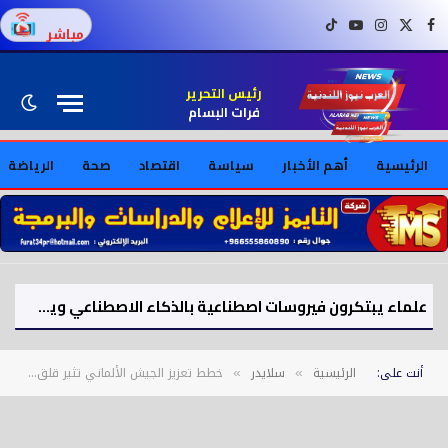
فيسبوك
X (Twitter)
إنستغرام
يوتيوب
تيك توك
مباشر
رئيس التحرير
فرات البسام
الرئيسية
أهم الأخبار
سياسة
اقتصاد
صحة
الرياضة
علماء يبتكرون فيروسات اصطناعية بالذكاء الاصطناعي ويثيرون مخاوف أمنية
أنت على:
الرئيسية
سلايدر
خطط تعزيز الجيش الألماني تثير قلق ومخاف الجانب الروسي
»
»