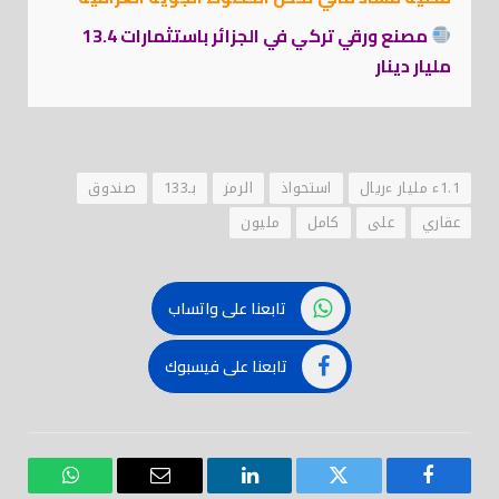
مصنع ورقي تركي في الجزائر باستثمارات 13.4
مليار دينار
1.1ء مليار ءريال
استحواذ
الرمز
بـ133
صندوق
عقاري
على
كامل
مليون
تابعنا على واتساب
تابعنا على فيسبوك
فيسبوك
تويتر
لينكدود
بريد
واتساب