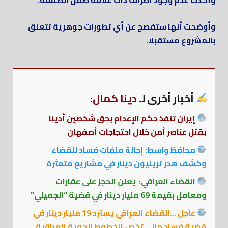
وأكدت عدم وجود أطراف ذات علاقة ضمن الصفقة.
وأوضحت أنها ستفصح عن أي تطورات جوهرية تتعلق
بالمشروع مستقبلًا.
أخبار أخرى لـ
دينا كمال
:
إيران تنفذ حكم الإعدام بحق شخصين أدينا
بقتل عناصر أمن خلال احتجاجات أصفهان
محافظ واسط: إحالة ملفات فساد للقضاء
وكشف هدر تريليون دينار في مشاريع متعثرة
القضاء العراقي: يعلن الحجز على عقارات
ومعامل بقيمة 69 مليار دينار في قضية “الجميلي”
عاجل …القضاء العراقي يسترد 19 مليار دينار في
قضية فساد مالي تخص الخطوط الجوية العراقية