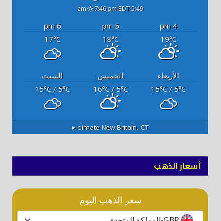
7:46 pm EDT
5:49 am
6 pm
5 pm
4 pm
17
18
19
°C
°C
°C
الأربعاء
الخميس
السبت
15
/ 5
16
/ 5
15
/ 5
°C
°C
°C
°C
°C
°C
climate ▸
New Britain, CT
أسعار الذهب