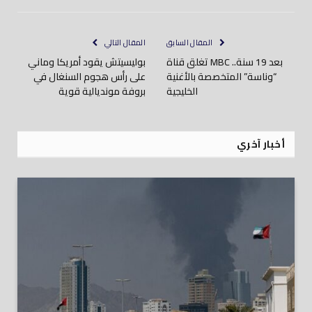
إلكتروني
المقال السابق
المقال التالي
بعد 19 سنة.. MBC تغلق قناة
بوليسيتش يقود أمريكا وماني
“وناسة” المتخصصة بالأغنية
على رأس هجوم السنغال في
الخليجية
بروفة مونديالية قوية
أخبار آخري