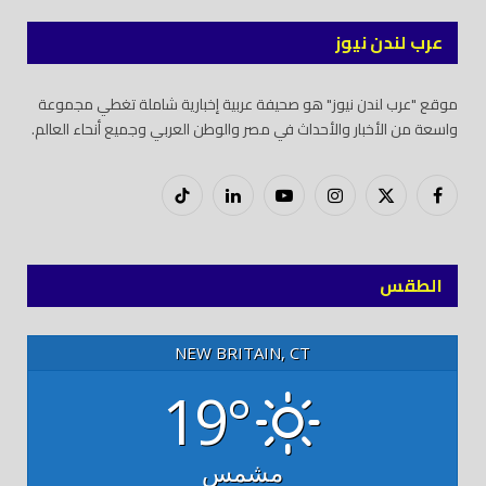
عرب لندن نيوز
موقع "عرب لندن نيوز" هو صحيفة عربية إخبارية شاملة تغطي مجموعة
واسعة من الأخبار والأحداث في مصر والوطن العربي وجميع أنحاء العالم.
فيسبوك
X
إنستغرام
يوتيوب
لينكدود
تيك
(Twitter)
توك
الطقس
NEW BRITAIN, CT
19°
مشمس