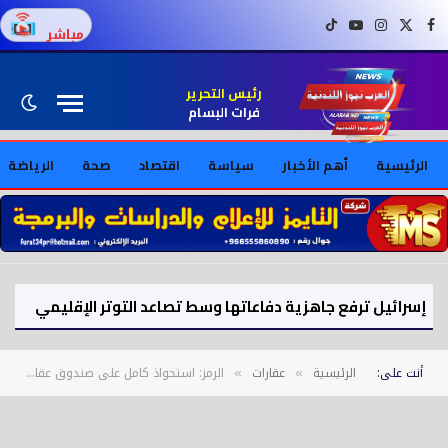
فيسبوك
X (Twitter)
إنستغرام
يوتيوب
تيك توك
مباشر
رئيس التحرير
فرات البسام
الرئيسية
أهم الأخبار
سياسة
اقتصاد
صحة
الرياضة
إسرائيل ترفع جاهزية دفاعاتها وسط تصاعد التوتر الإقليمي
أنت على:
الرئيسية
عقارات
الرمز: استحواذ كامل على صندوق عقاري بـ133 مليون ريال
»
»