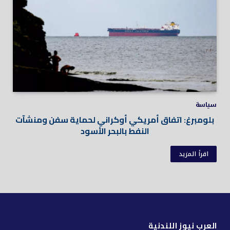
سياسة
بلومبرغ: اتفاق أمريكي أوكراني لحماية سفن ومنشآت
النفط بالبحر الأسود
اقرأ المزيد
العرب نيوز اللندنية