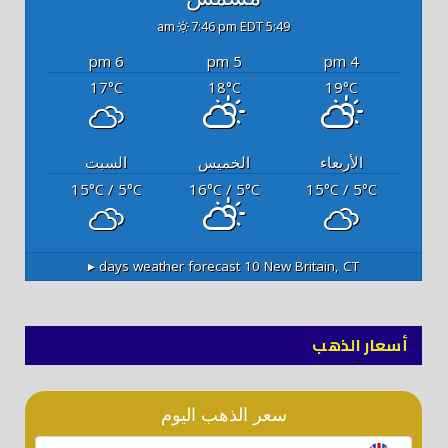
7:46 pm EDT
5:49 am
6 pm
5 pm
4 pm
17
18
19
°C
°C
°C
الأربعاء
الخميس
السبت
15
/ 5
16
/ 5
15
/ 5
°C
°C
°C
°C
°C
°C
10 days weather forecast ▸
New Britain, CT
أسعار الذهب