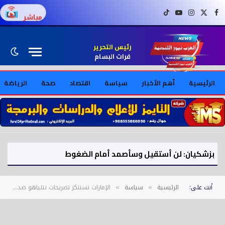
فيسبوك
X (Twitter)
إنستغرام
يوتيوب
تيك توك
مباشر
رئيس التحرير
فرات البسام
الرئيسية
أهم الأخبار
سياسة
اقتصاد
صحة
الرياضة
بزشكيان: لن أستقيل وسأصمد أمام الضغوط
أنت على:
الرئيسية
سياسة
الإمارات تستنكر تصريحات نتنياهو ضد قطر
»
»