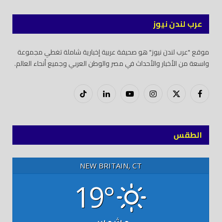
عرب لندن نيوز
موقع "عرب لندن نيوز" هو صحيفة عربية إخبارية شاملة تغطي مجموعة
واسعة من الأخبار والأحداث في مصر والوطن العربي وجميع أنحاء العالم.
فيسبوك
X
إنستغرام
يوتيوب
لينكدود
تيك
(Twitter)
توك
الطقس
NEW BRITAIN, CT
19°
مشمس