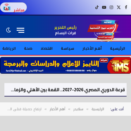
فيسبوك
X (Twitter)
إنستغرام
يوتيوب
تيك توك
مباشر
رئيس التحرير
فرات البسام
الرئيسية
أهم الأخبار
سياسة
اقتصاد
صحة
الرياضة
قرعة الدوري المصري 2026-2027.. القمة بين الأهلي والزمالك في الجولة السادسة
أنت على:
الرئيسية
سلايدر
أهم الأخبار
ارتفاع حصيلة قتلى الهجوم الإيراني على إسرائيل إلى 10
»
»
»