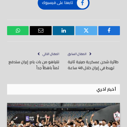
تابعنا على فيسبوك
فيسبوك
تويتر
لينكدود
بريد
واتساب
إلكتروني
المقال السابق
المقال التالي
طائرة شحن عسكرية صينية ثانية
نتنياهو من بات يام: إيران ستدفع
تهبط في إيران خلال 48 ساعة
ثمناً باهظاً جداً
أخبار آخري