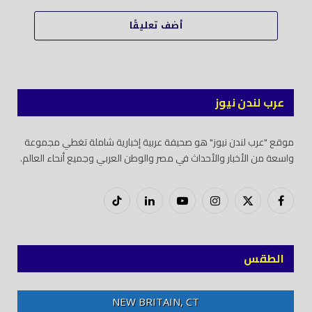
أضف تعليقًا
عرب لندن نيوز
موقع "عرب لندن نيوز" هو صحيفة عربية إخبارية شاملة تغطي مجموعة
واسعة من الأخبار والأحداث في مصر والوطن العربي وجميع أنحاء العالم.
فيسبوك
X
إنستغرام
يوتيوب
لينكدود
تيك
(Twitter)
توك
الطقس
NEW BRITAIN, CT