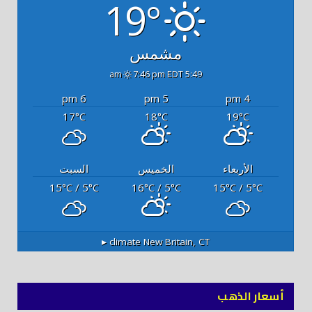
19°
مشمس
7:46 pm EDT
5:49 am
6 pm
5 pm
4 pm
17
18
19
°C
°C
°C
الأربعاء
الخميس
السبت
15
/ 5
16
/ 5
15
/ 5
°C
°C
°C
°C
°C
°C
climate ▸
New Britain, CT
أسعار الذهب