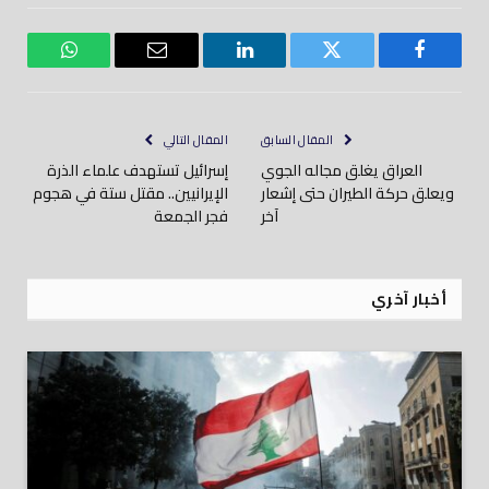
فيسبوك
تويتر
لينكدود
بريد
واتساب
إلكتروني
المقال السابق
المقال التالي
العراق يغلق مجاله الجوي
إسرائيل تستهدف علماء الذرة
ويعلق حركة الطيران حتى إشعار
الإيرانيين.. مقتل ستة في هجوم
آخر
فجر الجمعة
أخبار آخري