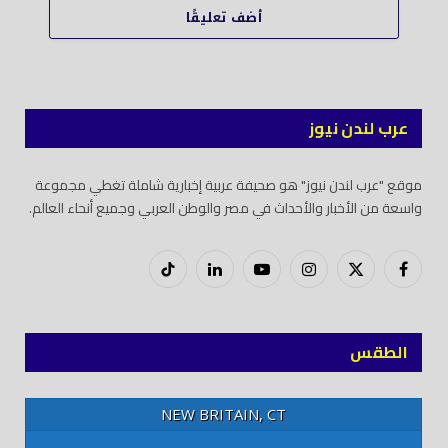
أضف تعليقًا
عرب لندن نيوز
موقع "عرب لندن نيوز" هو صحيفة عربية إخبارية شاملة تغطي مجموعة
واسعة من الأخبار والأحداث في مصر والوطن العربي وجميع أنحاء العالم.
فيسبوك
X
إنستغرام
يوتيوب
لينكدود
تيك
(Twitter)
توك
الطقس
NEW BRITAIN, CT