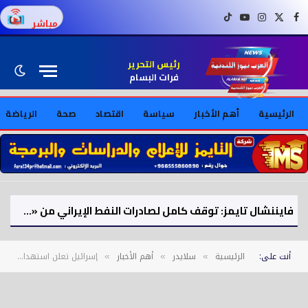
فيسبوك
X (Twitter)
إنستغرام
يوتيوب
تيك توك
مباشر
رئيس التحرير
فرات البسام
الرئيسية
أهم الأخبار
سياسة
اقتصاد
صحة
الرياضة
فايننشال تايمز: توقف كامل لصادرات النفط الإيراني من «جزيرة خارك» جراء الحصار البحري الأمريكي
أنت على:
الرئيسية
سلايدر
أهم الأخبار
إسرائيل تعلن استهداف منشأة نطنز النووية وتؤكد إصابة علماء إيرانيين
»
»
»