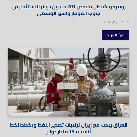
روبيو: واشنطن تخصص 201 مليون دولار للاستثمار في
جنوب القوقاز وآسيا الوسطى
أغسطس 8, 2026
اقرأ المزيد
العراق يبحث مع إيران ترتيبات تصدير النفط ويخطط لخط
أنابيب بـ15 مليار دولار