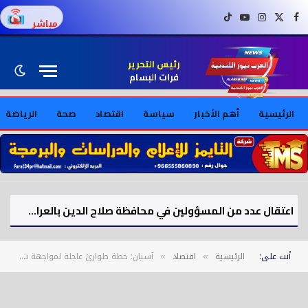
فيسبوك
X (Twitter)
إنستغرام
يوتيوب
تيك توك
مباشر
رئيس التحرير
فرات البسام
الرئيسية
أهم الأخبار
سياسة
اقتصاد
صحة
الرياضة
اعتقال عدد من المسؤولين في محافظة صلاح الدين بالعراق بتهم فساد
أنت على:
الرئيسية
اقتصاد
آسيان: خطة طوارئ عاجلة لمواجهة تداعيات حرب إيران
»
»