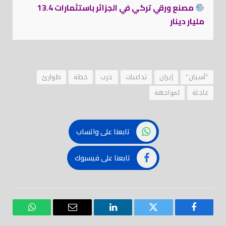
مصنع ورقي تركي في الجزائر باستثمارات 13.4
مليار دينار
"آسيان"
إيران
تداعيات
حرب
خطة
طوارئ
عاجلة
لمواجهة
تابعنا على واتساب
تابعنا على فيسبوك
فيسبوك
تويتر
لينكدود
بريد
واتساب