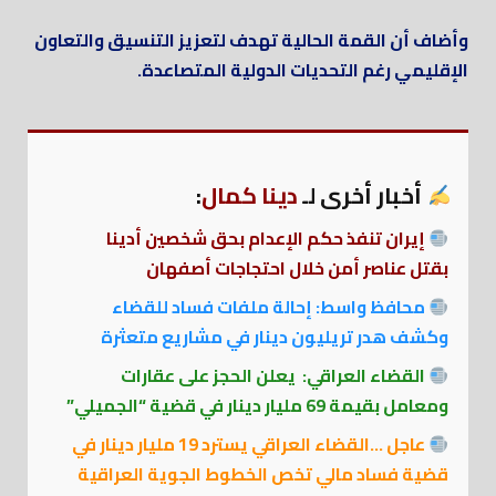
وأضاف أن القمة الحالية تهدف لتعزيز التنسيق والتعاون
الإقليمي رغم التحديات الدولية المتصاعدة.
أخبار أخرى لـ
دينا كمال
:
إيران تنفذ حكم الإعدام بحق شخصين أدينا
بقتل عناصر أمن خلال احتجاجات أصفهان
محافظ واسط: إحالة ملفات فساد للقضاء
وكشف هدر تريليون دينار في مشاريع متعثرة
القضاء العراقي: يعلن الحجز على عقارات
ومعامل بقيمة 69 مليار دينار في قضية “الجميلي”
عاجل …القضاء العراقي يسترد 19 مليار دينار في
قضية فساد مالي تخص الخطوط الجوية العراقية