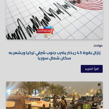
حوادث
زلزال بقوة 4.5 ريختر يضرب جنوب شرقي تركيا ويشعر به
سكان شمال سوريا
اقرأ المزيد