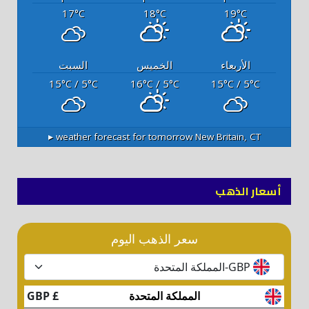
17
18
19
°C
°C
°C
الأربعاء
الخميس
السبت
15
/ 5
16
/ 5
15
/ 5
°C
°C
°C
°C
°C
°C
weather forecast for tomorrow ▸
New Britain, CT
أسعار الذهب